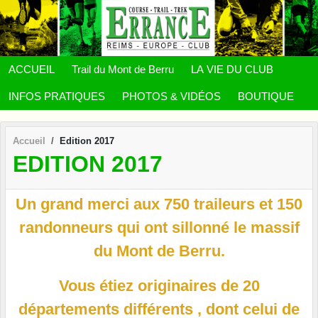
Panneau de gestion des cookies
ACCUEIL
Trail du Mont de Berru
LA VIE DU CLUB
INFOS PRATIQUES
PHOTOS & VIDÉOS
BOUTIQUE
Accueil
Edition 2017
EDITION 2017
Un grand merci aux 750 traileurs et 150
randonneurs qui ont sillonné le massif
du Mont de Berru.
Vous étiez originaires de 20
départements différents , dont celui de