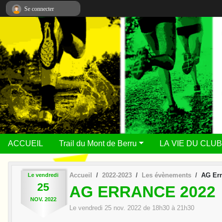
Panneau de gestion des cookies
Se connecter
ACCUEIL
Trail du Mont de Berru
LA VIE DU CLUB
Accueil
2022-2023
Les évènements
AG Err
Le
vendredi
25
AG ERRANCE 2022
NOV.
2022
Le
vendredi
25
nov.
2022
de 18h30 à 21h30