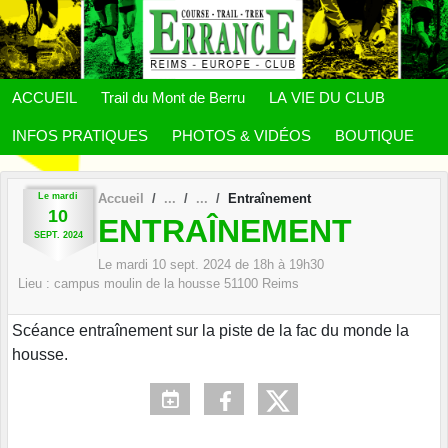
Panneau de gestion des cookies
ACCUEIL
Trail du Mont de Berru
LA VIE DU CLUB
INFOS PRATIQUES
PHOTOS & VIDÉOS
BOUTIQUE
Le
mardi
Accueil
Entraînement
10
ENTRAÎNEMENT
SEPT.
2024
Le
mardi
10
sept.
2024
de 18h à 19h30
Lieu :
campus moulin de la housse
51100
Reims
Scéance entraînement sur la piste de la fac du monde la
housse.