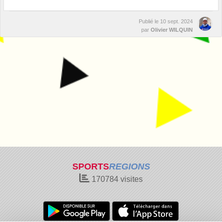
Publié le
10 sept. 2024
par
Olivier WILQUIN
SPORTS
REGIONS
170784
visites