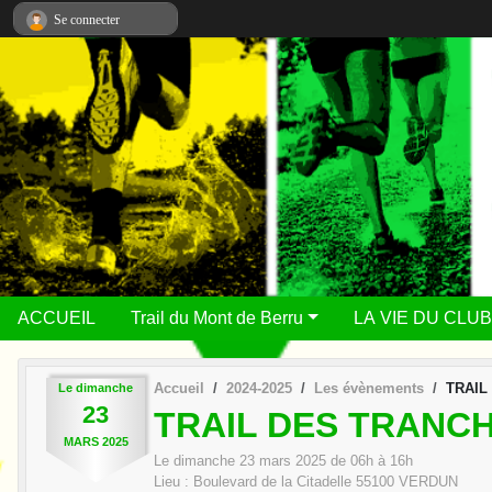
Panneau de gestion des cookies
Se connecter
ACCUEIL
Trail du Mont de Berru
LA VIE DU CLUB
Accueil
2024-2025
Les évènements
TRAIL
Le
dimanche
23
TRAIL DES TRANCH
MARS
2025
Le
dimanche
23
mars
2025
de 06h à 16h
Lieu :
Boulevard de la Citadelle
55100
VERDUN