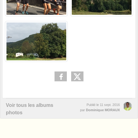
Voir tous les albums
Publié le
11 sept. 2016
par
Dominique MORAUX
photos