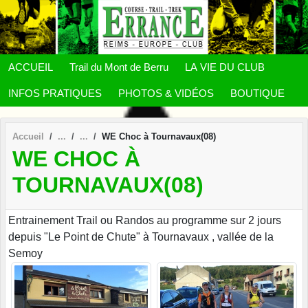
Panneau de gestion des cookies
ACCUEIL
Trail du Mont de Berru
LA VIE DU CLUB
INFOS PRATIQUES
PHOTOS & VIDÉOS
BOUTIQUE
Accueil
WE Choc à Tournavaux(08)
WE CHOC À
TOURNAVAUX(08)
Entrainement Trail ou Randos au programme sur 2 jours
depuis "Le Point de Chute" à Tournavaux , vallée de la
Semoy