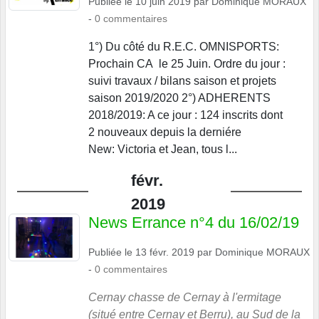
Publiée le
10 juin 2019
par
Dominique MORAUX
-
0
commentaires
1°) Du côté du R.E.C. OMNISPORTS:
Prochain CA le 25 Juin. Ordre du jour :
suivi travaux / bilans saison et projets
saison 2019/2020 2°) ADHERENTS
2018/2019: A ce jour : 124 inscrits dont
2 nouveaux depuis la derniére
New: Victoria et Jean, tous l...
févr.
2019
News Errance n°4 du 16/02/19
Publiée le
13 févr. 2019
par
Dominique MORAUX
-
0
commentaires
Cernay chasse de Cernay à l'ermitage
(situé entre Cernay et Berru), au Sud de la