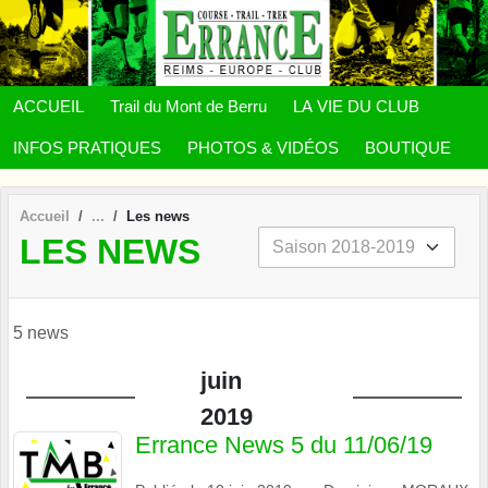
Panneau de gestion des cookies
ACCUEIL
Trail du Mont de Berru
LA VIE DU CLUB
INFOS PRATIQUES
PHOTOS & VIDÉOS
BOUTIQUE
Accueil
Les news
LES NEWS
5 news
juin
2019
Errance News 5 du 11/06/19