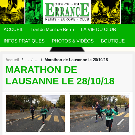
Panneau de gestion des cookies
ACCUEIL
Trail du Mont de Berru
LA VIE DU CLUB
INFOS PRATIQUES
PHOTOS & VIDÉOS
BOUTIQUE
Accueil
Marathon de Lausanne le 28/10/18
MARATHON DE
LAUSANNE LE 28/10/18