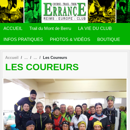
Panneau de gestion des cookies
ACCUEIL
Trail du Mont de Berru
LA VIE DU CLUB
INFOS PRATIQUES
PHOTOS & VIDÉOS
BOUTIQUE
Accueil
Les Coureurs
LES COUREURS