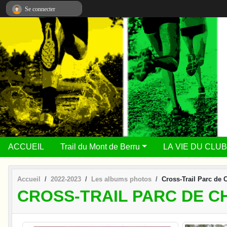
Panneau de gestion des cookies
Se connecter
ACCUEIL
Trail du Mont de Berru
LA VIE DU CLUB
Accueil
2022-2023
Les albums photos
Cross-Trail Parc de
CROSS-TRAIL PARC DE C