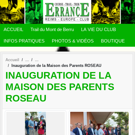
Panneau de gestion des cookies
ACCUEIL
Trail du Mont de Berru
LA VIE DU CLUB
INFOS PRATIQUES
PHOTOS & VIDÉOS
BOUTIQUE
Accueil
Inauguration de la Maison des Parents ROSEAU
INAUGURATION DE LA
MAISON DES PARENTS
ROSEAU