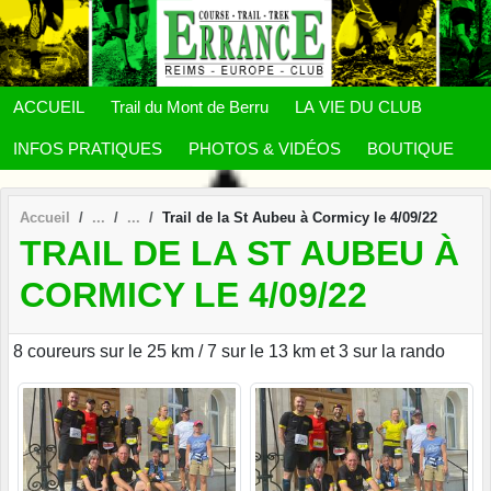
Panneau de gestion des cookies
ACCUEIL
Trail du Mont de Berru
LA VIE DU CLUB
INFOS PRATIQUES
PHOTOS & VIDÉOS
BOUTIQUE
Accueil
Trail de la St Aubeu à Cormicy le 4/09/22
TRAIL DE LA ST AUBEU À
CORMICY LE 4/09/22
8 coureurs sur le 25 km / 7 sur le 13 km et 3 sur la rando