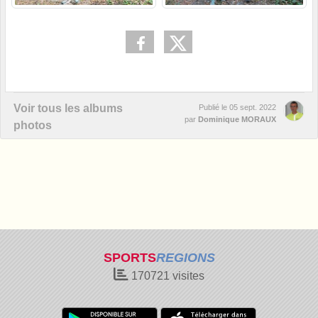
Voir tous les albums
Publié le
05 sept. 2022
par
Dominique MORAUX
photos
SPORTS
REGIONS
170721
visites