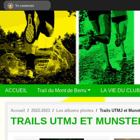
Panneau de gestion des cookies
Se connecter
ACCUEIL
Trail du Mont de Berru
LA VIE DU CLUB
Accueil
2022-2023
Les albums photos
Trails UTMJ et Munst
TRAILS UTMJ ET MUNSTER 