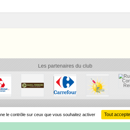
Les partenaires du club
Ch
nne le contrôle sur ceux que vous souhaitez activer
Tout accepte
Information