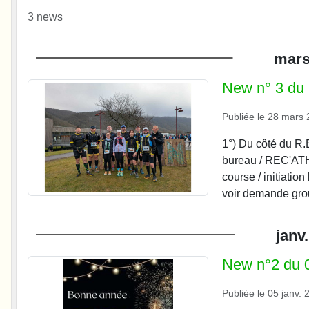
3 news
mar
New n° 3 du
Publiée le
28 mars 
1°) Du côté du R
bureau / REC'ATH
course / initiatio
voir demande gro
janv.
New n°2 du 0
Publiée le
05 janv. 