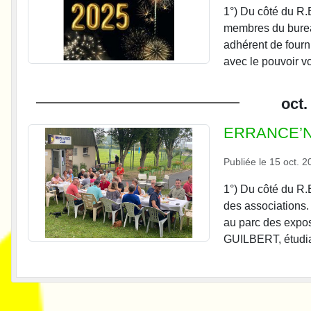
1°) Du côté du R
membres du bureau
adhérent de fourn
avec le pouvoir vo
oct.
ERRANCE’NE
Publiée le
15 oct. 2
1°) Du côté du R
des associations.
au parc des expos
GUILBERT, étudi