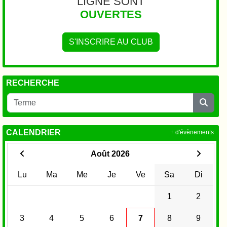
LIGNE SONT
OUVERTES
S'INSCRIRE AU CLUB
RECHERCHE
CALENDRIER
+ d'évènements
Août 2026
Lu
Ma
Me
Je
Ve
Sa
Di
1
2
3
4
5
6
7
8
9