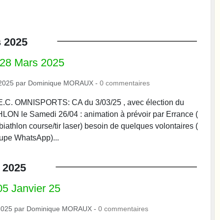
s
2025
 28 Mars 2025
2025
par
Dominique MORAUX
-
0
commentaires
.E.C. OMNISPORTS: CA du 3/03/25 , avec élection du
LON le Samedi 26/04 : animation à prévoir par Errance (
n biathlon course/tir laser) besoin de quelques volontaires (
upe WhatsApp)...
2025
5 Janvier 25
2025
par
Dominique MORAUX
-
0
commentaires