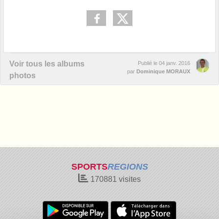
Voir tous les albums
Publié le
04 janv. 2016
par
Dominique MORAUX
photos
SPORTS
REGIONS
170881
visites