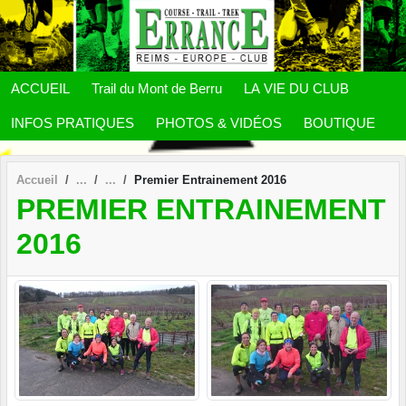
Panneau de gestion des cookies
ACCUEIL
Trail du Mont de Berru
LA VIE DU CLUB
INFOS PRATIQUES
PHOTOS & VIDÉOS
BOUTIQUE
Accueil
Premier Entrainement 2016
PREMIER ENTRAINEMENT
2016