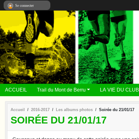
Panneau de gestion des cookies
Se connecter
ACCUEIL
Trail du Mont de Berru
LA VIE DU CLUB
Accueil
2016-2017
Les albums photos
Soirée du 21/01/17
SOIRÉE DU 21/01/17