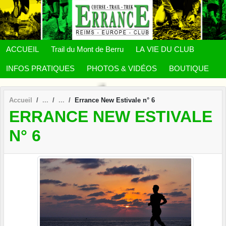
Panneau de gestion des cookies
ACCUEIL
Trail du Mont de Berru
LA VIE DU CLUB
INFOS PRATIQUES
PHOTOS & VIDÉOS
BOUTIQUE
Accueil
Errance New Estivale n° 6
ERRANCE NEW ESTIVALE
N° 6