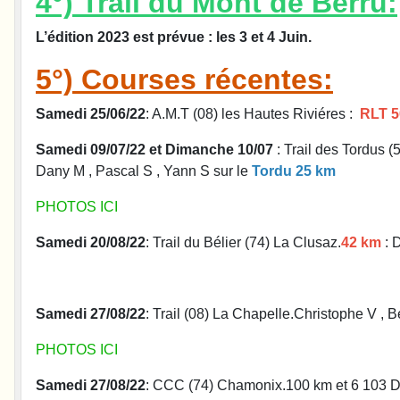
4°) Trail du Mont de Berru:
L’édition 2023 est prévue : les 3 et 4 Juin.
5°) Courses récentes:
Samedi 25/06/22
: A.M.T (08) les Hautes Riviéres :
RLT 5
Samedi 09/07/22 et Dimanche 10/07
: Trail des Tordus (
Dany M , Pascal S , Yann S sur le
Tordu 25 km
PHOTOS ICI
Samedi 20/08/22
: Trail du Bélier (74) La Clusaz.
42 km
: 
Samedi 27/08/22
: Trail (08) La Chapelle.Christophe V , B
PHOTOS ICI
Samedi 27/08/22
: CCC (74) Chamonix.100 km et 6 103 D+ 