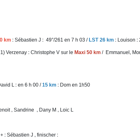
0 km
: Sébastien J : 49°/261 en 7 h 03 /
LST 26 km
: Louison : 
51) Verzenay : Christophe V sur le
Maxi 50 km
/ Emmanuel, Momo 
David L : en 6 h 00 /
15 km
: Dom en 1h50
enoit , Sandrine , Dany M , Loic L
: Sébastien J , finischer :