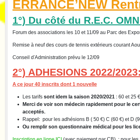
ERRANCE’NEW Rentrée
1°) Du côté du R.E.C. OM
Forum des associations les 10 et 11/09 au Parc des Expo
Remise à neuf des cours de tennis extérieurs courant Aou
Conseil d'Administration prévu le 12/09
2°) ADHESIONS 2022/2023
A ce jour 40 inscrits dont 1 nouvelle
Les tarifs
sont idem la saison 2020/2021
: 60 et 25 
Merci de voir son médecin rapidement pour le certif
acceptés.
Rappel: pour les adhésions B ( 50 €) C (60 €) et D (90 
Ou remplir son questionnaire médical pour les lice
Inscription en ligne ICI
(avec paiement par CB) : pour les l