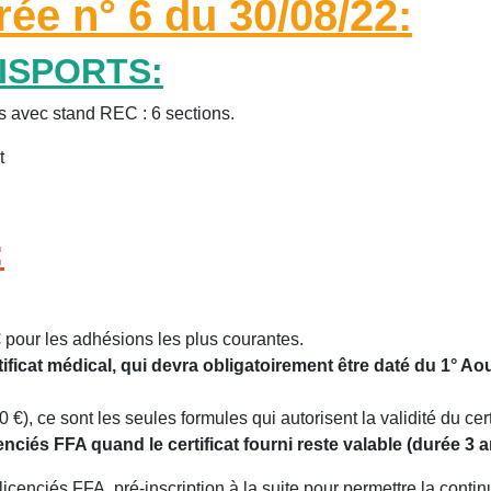
 n° 6 du 30/08/22:
NISPORTS:
s avec stand REC : 6 sections.
t
:
€ pour les adhésions les plus courantes.
icat médical, qui devra obligatoirement être daté du 1° Aout 
€), ce sont les seules formules qui autorisent la validité du cer
nciés FFA quand le certificat fourni reste valable (durée 3 a
icenciés FFA, pré-inscription à la suite pour permettre la contin