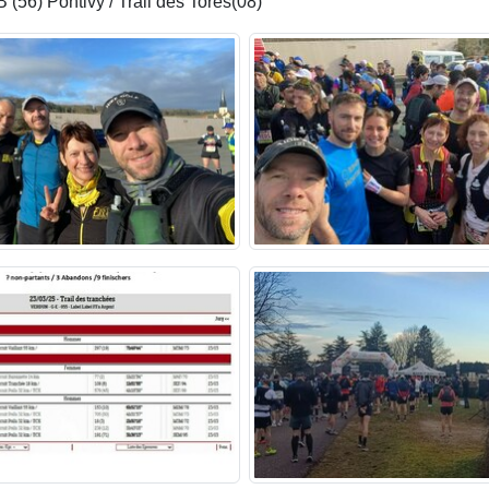
(56) Pontivy / Trail des Tores(08)