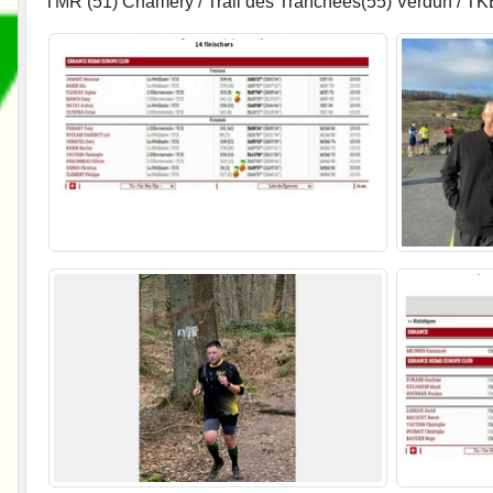
TMR (51) Chamery / Trail des Tranchées(55) Verdun / TKB 