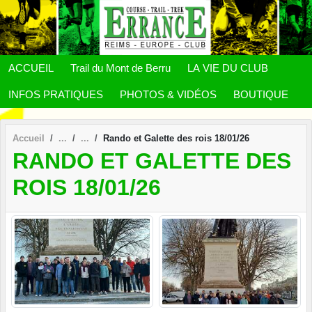
Panneau de gestion des cookies
ACCUEIL
Trail du Mont de Berru
LA VIE DU CLUB
INFOS PRATIQUES
PHOTOS & VIDÉOS
BOUTIQUE
Accueil
Rando et Galette des rois 18/01/26
RANDO ET GALETTE DES
ROIS 18/01/26