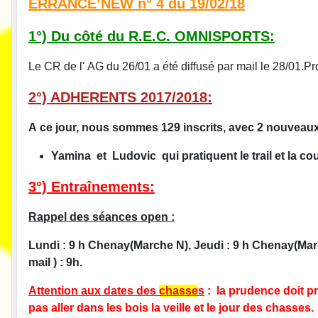
ERRANCE’NEW n° 4 du 19/02/18
1°) Du côté du R.E.C. OMNISPORTS:
Le CR de l' AG du 26/01 a été diffusé par mail le 28/01.P
2°) ADHERENTS 2017/2018:
A ce jour, nous sommes 129 inscrits, avec 2 nouveaux
Yamina et Ludovic
qui pratiquent le trail et la co
3°) Entraînements:
Rappel des séances open :
Lundi : 9 h Chenay(Marche N), Jeudi : 9 h Chenay(Ma
mail ) : 9h.
Attention aux dates des
chasse
s
: la prudence doit p
pas aller dans les bois la veille et le jour des chasses.