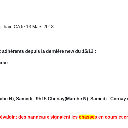
rochain CA le 13 Mars 2018.
 adhérents depuis la derniére new du 15/12 :
urse.
rche N), Samedi : 9h15 Chenay(Marche N) ,Samedi : Cernay
révaloir : des panneaux signalent les
chasse
s en cours et e