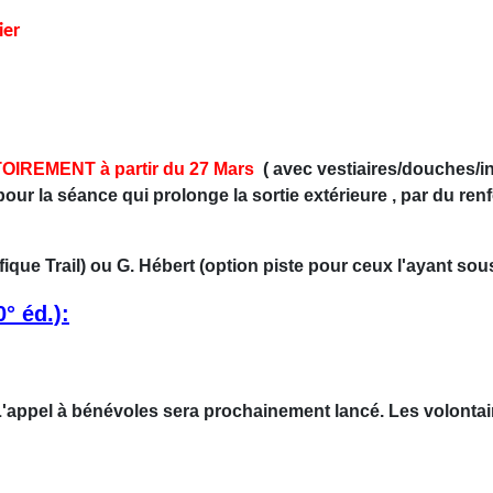
ier
OIREMENT à partir du 27 Mars
( avec vestiaires/douches/in
pour la séance qui prolonge la sortie extérieure , par du re
ique Trail) ou G. Hébert (option piste pour ceux l'ayant sous
0° éd.):
 L'appel à bénévoles sera prochainement lancé. Les volontai