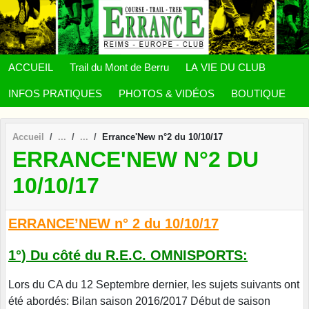
Panneau de gestion des cookies
ACCUEIL
Trail du Mont de Berru
LA VIE DU CLUB
INFOS PRATIQUES
PHOTOS & VIDÉOS
BOUTIQUE
Accueil
Errance'New n°2 du 10/10/17
ERRANCE'NEW N°2 DU
10/10/17
ERRANCE’NEW n° 2 du 10/10/17
1°) Du côté du R.E.C. OMNISPORTS:
Lors du CA du 12 Septembre dernier, les sujets suivants ont
été abordés: Bilan saison 2016/2017 Début de saison