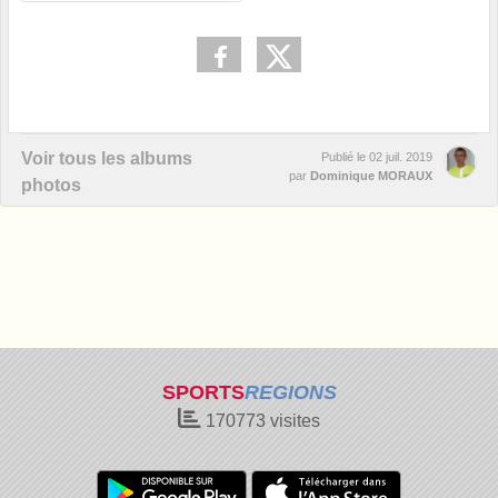
Voir tous les albums
Publié le
02 juil. 2019
par
Dominique MORAUX
photos
SPORTS
REGIONS
170773
visites