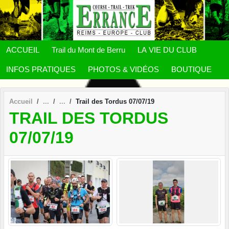
Panneau de gestion des cookies
ACCUEIL
Trail du Mont de Berru
LA VIE DU CLUB
INFOS PRATIQUES
PHOTOS & VIDÉOS
BOUTIQUE
Accueil
Trail des Tordus 07/07/19
TRAIL DES TORDUS
07/07/19