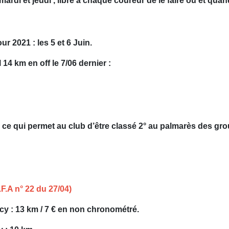
 et jeudi , libre à chaque coureur de le faire ou et quand 
r 2021 : les 5 et 6 Juin.
14 km en off le 7/06 dernier :
s ce qui permet au club d’être classé 2° au palmarès des gro
F.A n° 22 du 27/04)
cy : 13 km / 7 € en non chronométré.