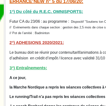
ERRANCE’NEW n° 5 du 17/06/20:
1°) Du côté du R.E.C. OMNISPORTS:
Futur CA du 23/06 : au programme :
Dispositif "Soutiens ton C
//
Evénements dans chaque section : gestion des 2,5 mois de crise sani
//
Pot de l’amitié : Badminton
2°) ADHESIONS 2020/2021:
Le bureau doit se réunir pour contenu/tarif/animations à c
d’adhésion en crédit d’impôt / licence avec validité 31/10 /
3°) Entraînements:
A ce jour,
la Marche Nordique a repris les séances collectives à 
Le running/Trail n'a pas repris les séances collective