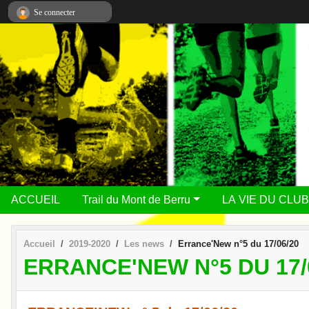
Panneau de gestion des cookies
Se connecter
ACCUEIL
Trail du Mont de Berru
LA VIE DU CLUB
Accueil
2019-2020
Les news
Errance'New n°5 du 17/06/20
ERRANCE'NEW N°5 DU 17/