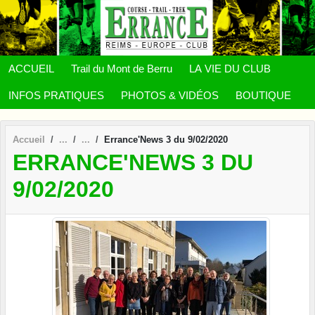
Panneau de gestion des cookies
ACCUEIL
Trail du Mont de Berru
LA VIE DU CLUB
INFOS PRATIQUES
PHOTOS & VIDÉOS
BOUTIQUE
Accueil
Errance'News 3 du 9/02/2020
ERRANCE'NEWS 3 DU
9/02/2020