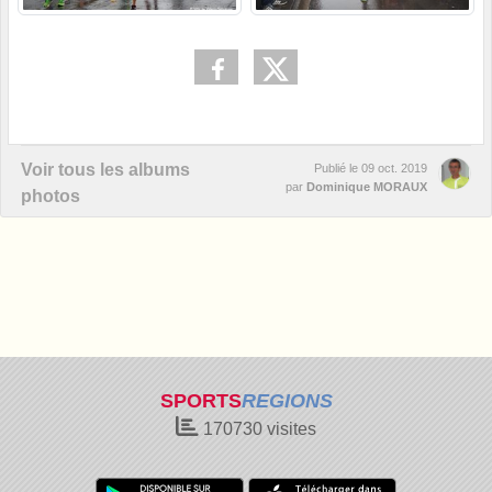
Voir tous les albums
Publié le
09 oct. 2019
par
Dominique MORAUX
photos
SPORTS
REGIONS
170730
visites