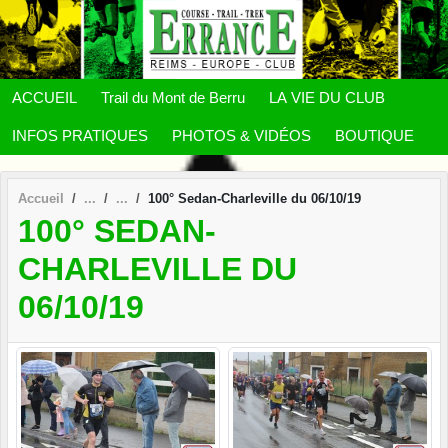
Panneau de gestion des cookies
ACCUEIL
Trail du Mont de Berru
LA VIE DU CLUB
INFOS PRATIQUES
PHOTOS & VIDÉOS
BOUTIQUE
Accueil
100° Sedan-Charleville du 06/10/19
100° SEDAN-
CHARLEVILLE DU
06/10/19