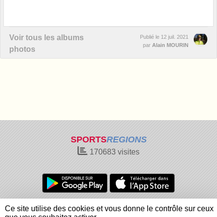
Voir tous les albums
Publié le
12 juil. 2021
par
Alain MOURIN
photos
SPORTS
REGIONS
170683
visites
Charte cookies
Gestion des cookies
Ce site utilise des cookies et vous donne le contrôle sur ceux
Informations légales
Signaler un contenu inapproprié