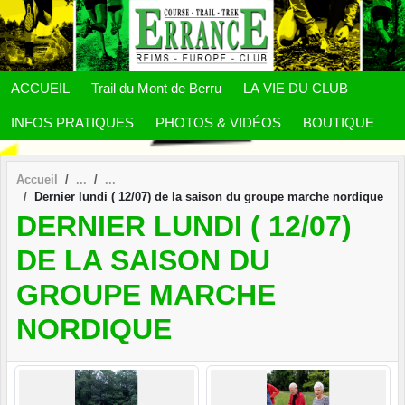
Panneau de gestion des cookies
ACCUEIL
Trail du Mont de Berru
LA VIE DU CLUB
INFOS PRATIQUES
PHOTOS & VIDÉOS
BOUTIQUE
Accueil
Dernier lundi ( 12/07) de la saison du groupe marche nordique
DERNIER LUNDI ( 12/07)
DE LA SAISON DU
GROUPE MARCHE
NORDIQUE