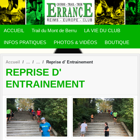
Panneau de gestion des cookies
ACCUEIL
Trail du Mont de Berru
LA VIE DU CLUB
INFOS PRATIQUES
PHOTOS & VIDÉOS
BOUTIQUE
Accueil
Reprise d' Entrainement
REPRISE D'
ENTRAINEMENT