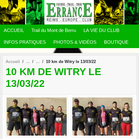
Panneau de gestion des cookies
ACCUEIL
Trail du Mont de Berru
LA VIE DU CLUB
INFOS PRATIQUES
PHOTOS & VIDÉOS
BOUTIQUE
Accueil
10 km de Witry le 13/03/22
10 KM DE WITRY LE
13/03/22