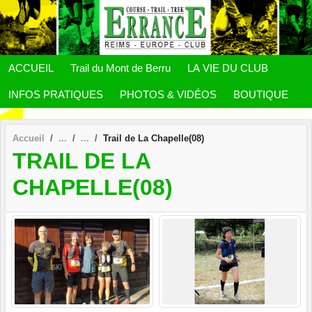
Panneau de gestion des cookies
ACCUEIL
Trail du Mont de Berru
LA VIE DU CLUB
INFOS PRATIQUES
PHOTOS & VIDÉOS
BOUTIQUE
Accueil
Trail de La Chapelle(08)
TRAIL DE LA
CHAPELLE(08)