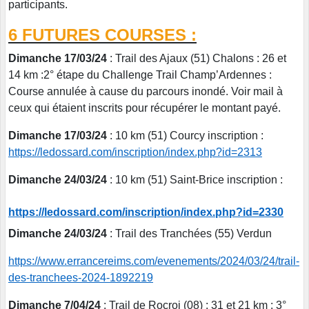
participants.
6 FUTURES COURSES :
Dimanche 17/03/24
: Trail des Ajaux (51) Chalons : 26 et
14 km :2° étape du Challenge Trail Champ’Ardennes :
Course annulée à cause du parcours inondé. Voir mail à
ceux qui étaient inscrits pour récupérer le montant payé.
Dimanche 17/03/24
: 10 km (51) Courcy inscription :
https://ledossard.com/inscription/index.php?id=2313
Dimanche 24/03/24
: 10 km (51) Saint-Brice inscription :
https://ledossard.com/inscription/index.php?id=2330
Dimanche 24/03/24
: Trail des Tranchées (55) Verdun
https://www.errancereims.com/evenements/2024/03/24/trail-
des-tranchees-2024-1892219
Dimanche 7/04/24
: Trail de Rocroi (08) : 31 et 21 km : 3°