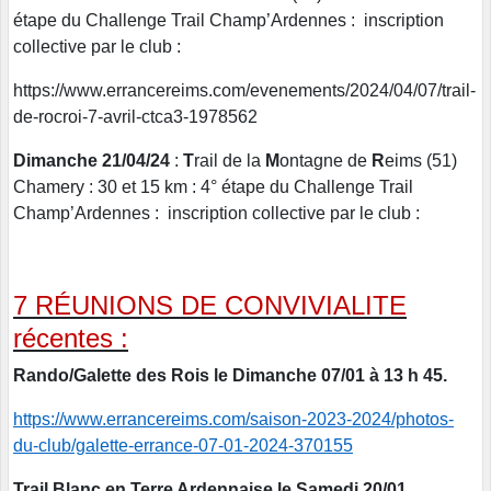
étape du Challenge Trail Champ’Ardennes : inscription
collective par le club :
https://www.errancereims.com/evenements/2024/04/07/trail-
de-rocroi-7-avril-ctca3-1978562
Dimanche 21/04/24
:
T
rail de la
M
ontagne de
R
eims (51)
Chamery : 30 et 15 km : 4° étape du Challenge Trail
Champ’Ardennes : inscription collective par le club :
7 RÉUNIONS DE CONVIVIALITE
récentes :
Rando/Galette des Rois le Dimanche 07/01 à 13 h 45.
https://www.errancereims.com/saison-2023-2024/photos-
du-club/galette-errance-07-01-2024-370155
Trail Blanc en Terre Ardennaise le Samedi 20/01.