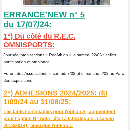
ERRANCE’NEW n° 5
du 17/07/24:
1°) Du côté du R.E.C.
OMNISPORTS:
Journée inter-sections « RecAthlon » le samedi 22/06 : belles
participation et ambiance.
Forum des Associations le samedi 7/09 et dimanche 8/09 au Parc
des Expositions.
2°) ADHESIONS 2024/2025: du
1/09/24 au 31/08/25:
Les tarifs sont stables pour l'option A , augmentent
pour l'option B ( nota : était à 60 € depuis la saison
2013/2014) , ainsi que l'option C