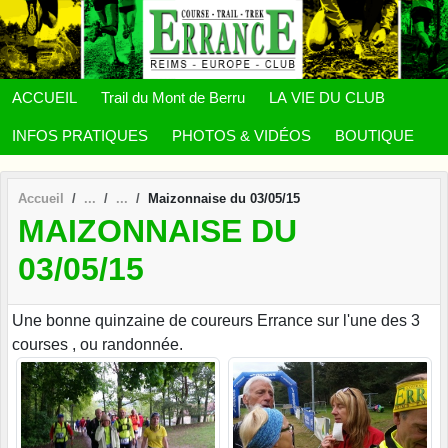
Panneau de gestion des cookies
ACCUEIL
Trail du Mont de Berru
LA VIE DU CLUB
INFOS PRATIQUES
PHOTOS & VIDÉOS
BOUTIQUE
Accueil
Maizonnaise du 03/05/15
MAIZONNAISE DU
03/05/15
Une bonne quinzaine de coureurs Errance sur l'une des 3
courses , ou randonnée.