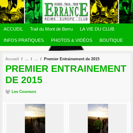
Panneau de gestion des cookies
ACCUEIL
Trail du Mont de Berru
LA VIE DU CLUB
INFOS PRATIQUES
PHOTOS & VIDÉOS
BOUTIQUE
Accueil
Premier Entrainement de 2015
PREMIER ENTRAINEMENT
DE 2015
Les Coureurs